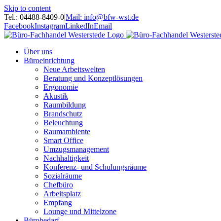
Skip to content
Tel.: 04488-8409-0
|
Mail: info@bfw-wst.de
Facebook
Instagram
LinkedIn
Email
Über uns
Büroeinrichtung
Neue Arbeitswelten
Beratung und Konzeptlösungen
Ergonomie
Akustik
Raumbildung
Brandschutz
Beleuchtung
Raumambiente
Smart Office
Umzugsmanagement
Nachhaltigkeit
Konferenz- und Schulungsräume
Sozialräume
Chefbüro
Arbeitsplatz
Empfang
Lounge und Mittelzone
Bürobedarf