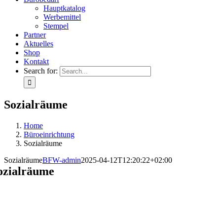
Hauptkatalog
Werbemittel
Stempel
Partner
Aktuelles
Shop
Kontakt
Search for:
Sozialräume
Home
Büroeinrichtung
Sozialräume
Sozialräume
BFW-admin
2025-04-12T12:20:22+02:00
ozialräume