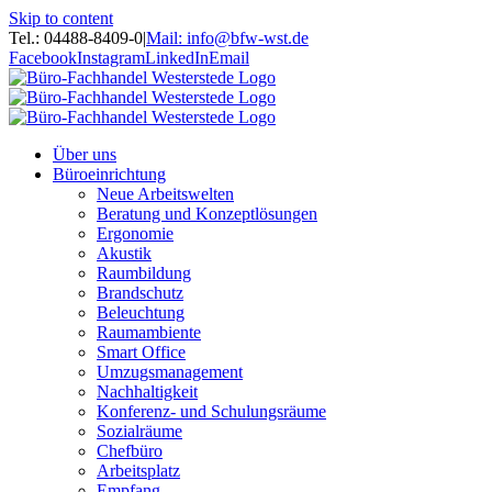
Skip to content
Tel.: 04488-8409-0
|
Mail: info@bfw-wst.de
Facebook
Instagram
LinkedIn
Email
Über uns
Büroeinrichtung
Neue Arbeitswelten
Beratung und Konzeptlösungen
Ergonomie
Akustik
Raumbildung
Brandschutz
Beleuchtung
Raumambiente
Smart Office
Umzugsmanagement
Nachhaltigkeit
Konferenz- und Schulungsräume
Sozialräume
Chefbüro
Arbeitsplatz
Empfang