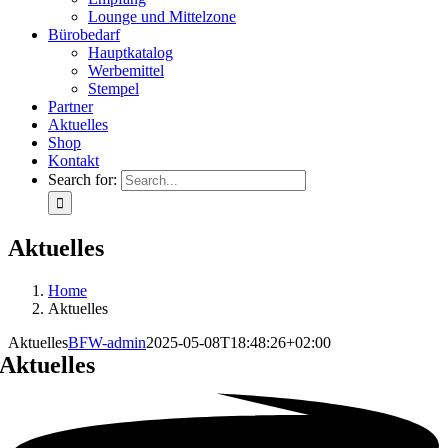
Lounge und Mittelzone
Bürobedarf
Hauptkatalog
Werbemittel
Stempel
Partner
Aktuelles
Shop
Kontakt
Search for:
Aktuelles
Home
Aktuelles
Aktuelles
BFW-admin
2025-05-08T18:48:26+02:00
Aktuelles