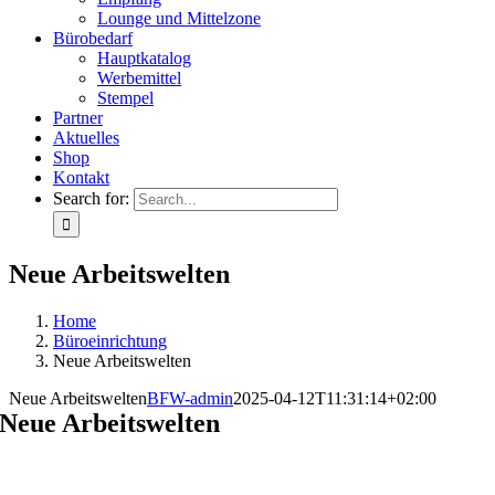
Lounge und Mittelzone
Bürobedarf
Hauptkatalog
Werbemittel
Stempel
Partner
Aktuelles
Shop
Kontakt
Search for:
Neue Arbeitswelten
Home
Büroeinrichtung
Neue Arbeitswelten
Neue Arbeitswelten
BFW-admin
2025-04-12T11:31:14+02:00
Neue Arbeitswelten