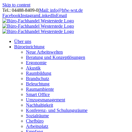
Skip to content
Tel.: 04488-8409-0
|
Mail: info@bfw-wst.de
Facebook
Instagram
LinkedIn
Email
Über uns
Büroeinrichtung
Neue Arbeitswelten
Beratung und Konzeptlösungen
Ergonomie
Akustik
Raumbildung
Brandschutz
Beleuchtung
Raumambiente
Smart Office
Umzugsmanagement
Nachhaltigkeit
Konferenz- und Schulungsräume
Sozialräume
Chefbüro
Arbeitsplatz
Empfang